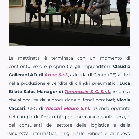
La mattinata è terminata con un momento di
confronto vero e proprio tra gli imprenditori:
Claudio
Gallerani AD di
Artec S.r.l.
, azienda di Cento (FE) attiva
nella produzione e vendita di cilindri pneumatici;
Luca
Bilato Sales Manager di
Tommasin & C. S.r.l.
, impresa
che si occupa della produzione di fondi bombati;
Nicola
Vaccari
, CEO di
Vaccari Mauro S.r.l.
, azienda operante
nel campo dell’assemblaggio meccanico conto terzi; e
dei consulenti del settore della logistica e della
sicurezza informatica: l’ing. Carlo Binder e di nuovo