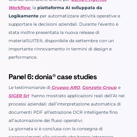
Workflow
, la
piattaforma AI sviluppata da
Logikamente
per automatizzare attività operative e
supportare le decisioni aziendali. Durante l’evento è
stata inoltre presentata la nuova release di
materialSUITE®, disponibile da settembre con un
importante rinnovamento in termini di design e
performance.
Panel 6: donia® case studies
Le testimonianze di
Gruppo ARO
,
Gonzato Group
e
SIGER Srl
hanno mostrato applicazioni reali dell’AI nei
processi aziendali: dall’interpretazione automatica di
documenti PDF all’estrazione OCR intelligente fino
all’automazione dei flussi operativi.
La giornata si è conclusa con la consegna di
riconoscimenti alle aziende che hanno intrapreso