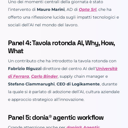
Uno dei momenti centrali della giornata è stato
l’intervento di
Mauro Marini
, AD di
Opta Srl
, che ha
offerto una riflessione lucida sugli impatti tecnologici e
sociali dell’AI nel mondo del lavoro.
Panel 4: Tavola rotonda AI, Why, How,
What
Un contributo che ha introdotto la tavola rotonda con
Fabrizio Riguzzi
direttore del centro AI dell’
Università
di Ferrara
,
Carlo Binder
, supply chain manager e
Stefano Ciammarughi
,
CEO di Logikamente
, durante
la quale si è parlato di adozione dell’AI, cultura aziendale
e approccio strategico all’innovazione.
Panel 5: donia® agentic workflow
Grande attenzione anche per
donia® Agentic