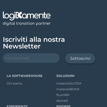
Iscriviti alla nostra
Newsletter
Sottoscrivi
LA SOFTWAREHOUSE
SOLUZIONI
Chi siamo
materialSUITE®
materialBOX®
fluxHR®
donia®
ESPERIENZE
RISORSE