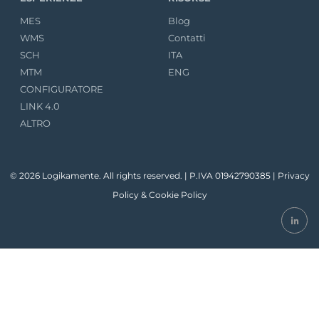
MES
Blog
WMS
Contatti
SCH
ITA
MTM
ENG
CONFIGURATORE
LINK 4.0
ALTRO
© 2026 Logikamente. All rights reserved. | P.IVA 01942790385 |
Privacy
Policy
&
Cookie Policy