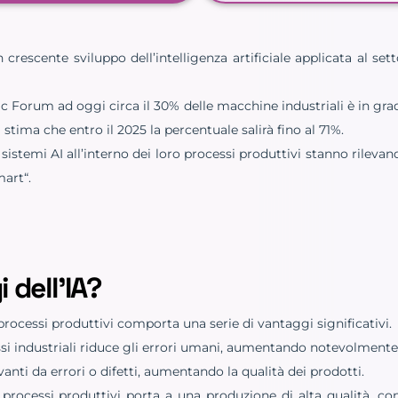
rescente sviluppo dell’intelligenza artificiale applicata al set
orum ad oggi circa il 30% delle macchine industriali è in grado
 stima che entro il 2025 la percentuale salirà fino al 71%.
a sistemi AI all’interno dei loro processi produttivi stanno rilev
mart“.
 dell’IA?
i processi produttivi comporta una serie di vantaggi significativi.
si industriali riduce gli errori umani, aumentando notevolmente 
vanti da errori o difetti, aumentando la qualità dei prodotti.
i processi produttivi porta a una produzione di alta qualità, co