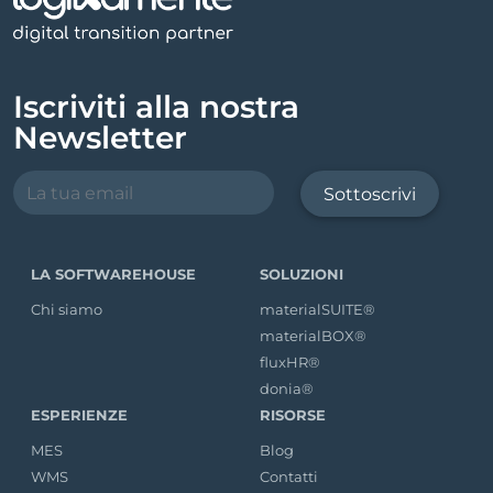
Iscriviti alla nostra
Newsletter
Sottoscrivi
LA SOFTWAREHOUSE
SOLUZIONI
Chi siamo
materialSUITE®
materialBOX®
fluxHR®
donia®
ESPERIENZE
RISORSE
MES
Blog
WMS
Contatti