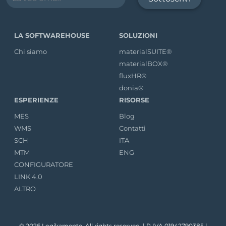
LA SOFTWAREHOUSE
SOLUZIONI
Chi siamo
materialSUITE®
materialBOX®
fluxHR®
donia®
ESPERIENZE
RISORSE
MES
Blog
WMS
Contatti
SCH
ITA
MTM
ENG
CONFIGURATORE
LINK 4.0
ALTRO
© 2026 Logikamente. All rights reserved. | P.IVA 01942790385 |