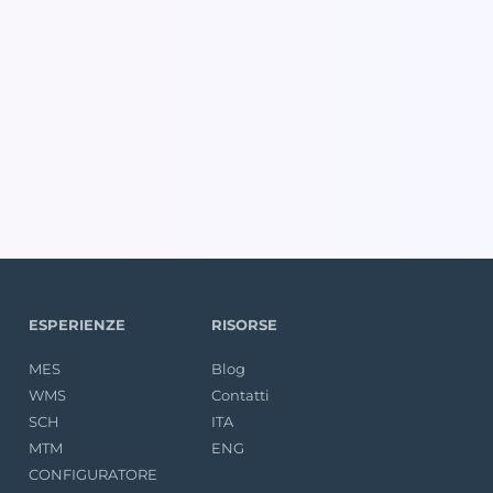
ESPERIENZE
RISORSE
MES
Blog
WMS
Contatti
SCH
ITA
MTM
ENG
CONFIGURATORE