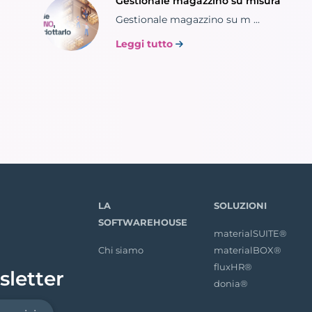
Gestionale magazzino su misura
Gestionale magazzino su m ...
Leggi tutto
LA
SOLUZIONI
SOFTWAREHOUSE
materialSUITE®
Chi siamo
materialBOX®
fluxHR®
sletter
donia®